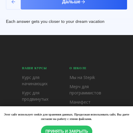
Дальше
Each answer gets you closer to your dream vacation
НАШИ КУРСЫ
О ШКОЛЕ
Курс для
Мы на Stepik
начинающих
Мерч для
Курс для
программистов
продвинутых
Манифест
Курс для
будущего
профессионалов
программиста
Этот сайт использует cookie для хранения данных. Продолжая использовать сайт, Вы даете
согласие на работу с этими файлами.
ООП
ПРИНЯТЬ И ЗАКРЫТЬ
Базы данных и SQL